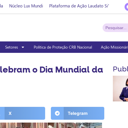
da
Núcleo Lux Mundi
Plataforma de Ação Laudato Si’
Setores
Política de Proteção CRB Nacional
Ação Missionár
lebram o Dia Mundial da
Publ
X
Telegram