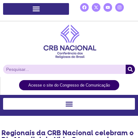
Plataforma de Ação Laudato Si’
Acesse o site do Congresso de Comunicação
Regionais da CRB Nacional celebram o