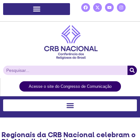
Plataforma de Ação Laudato Si’
Acesse o site do Congresso de Comunicação
Regionais da CRB Nacional celebram o