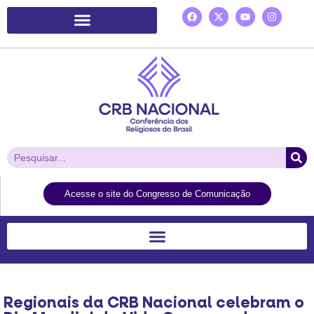
Plataforma de Ação Laudato Si’
Acesse o site do Congresso de Comunicação
Regionais da CRB Nacional celebram o