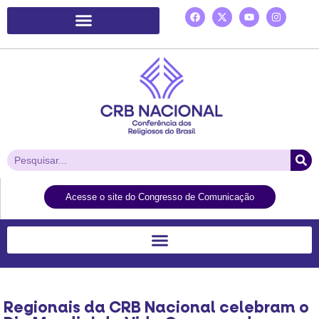
Plataforma de Ação Laudato Si’
Acesse o site do Congresso de Comunicação
Regionais da CRB Nacional celebram o