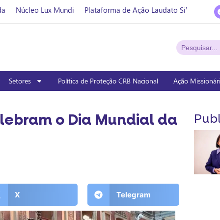
da
Núcleo Lux Mundi
Plataforma de Ação Laudato Si’
Setores
Política de Proteção CRB Nacional
Ação Missionár
lebram o Dia Mundial da
Publ
X
Telegram