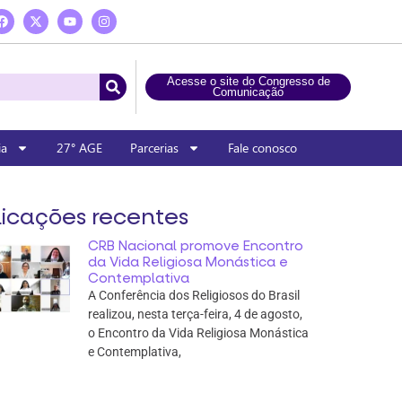
Acesse o site do Congresso de
Comunicação
ia
27° AGE
Parcerias
Fale conosco
icações recentes
CRB Nacional promove Encontro
da Vida Religiosa Monástica e
Contemplativa
A Conferência dos Religiosos do Brasil
realizou, nesta terça-feira, 4 de agosto,
o Encontro da Vida Religiosa Monástica
e Contemplativa,