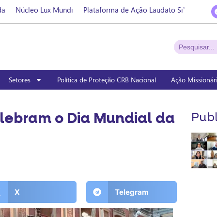
da
Núcleo Lux Mundi
Plataforma de Ação Laudato Si’
Setores
Política de Proteção CRB Nacional
Ação Missionár
lebram o Dia Mundial da
Publ
X
Telegram