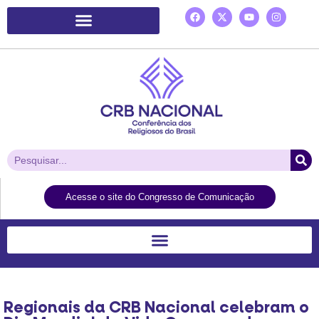
Plataforma de Ação Laudato Si’
Acesse o site do Congresso de Comunicação
Regionais da CRB Nacional celebram o