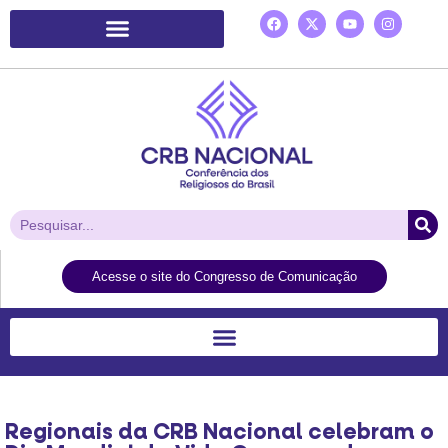
Plataforma de Ação Laudato Si’
Acesse o site do Congresso de Comunicação
Regionais da CRB Nacional celebram o