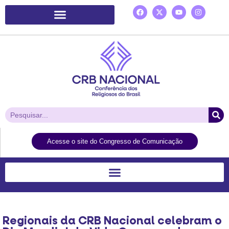
Plataforma de Ação Laudato Si’
Acesse o site do Congresso de Comunicação
Regionais da CRB Nacional celebram o