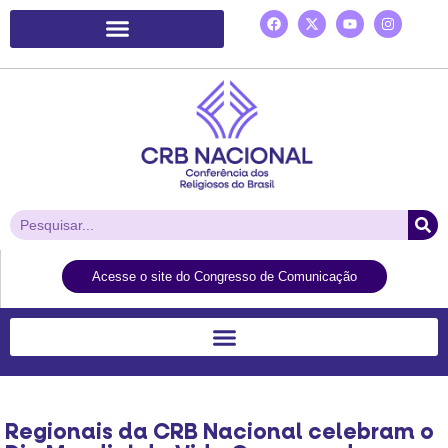
Plataforma de Ação Laudato Si’
Acesse o site do Congresso de Comunicação
Regionais da CRB Nacional celebram o