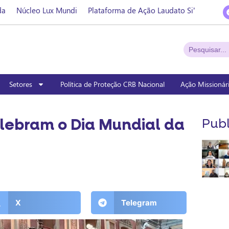
da
Núcleo Lux Mundi
Plataforma de Ação Laudato Si’
Setores
Política de Proteção CRB Nacional
Ação Missionár
lebram o Dia Mundial da
Publ
X
Telegram