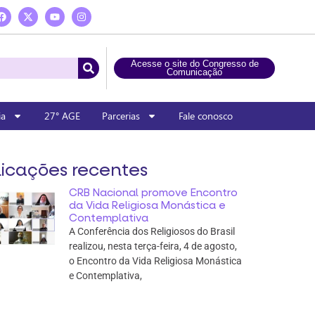
Acesse o site do Congresso de
Comunicação
ia
27° AGE
Parcerias
Fale conosco
icações recentes
CRB Nacional promove Encontro
da Vida Religiosa Monástica e
Contemplativa
A Conferência dos Religiosos do Brasil
realizou, nesta terça-feira, 4 de agosto,
o Encontro da Vida Religiosa Monástica
e Contemplativa,