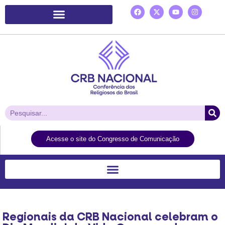
Plataforma de Ação Laudato Si’
Acesse o site do Congresso de Comunicação
Regionais da CRB Nacional celebram o