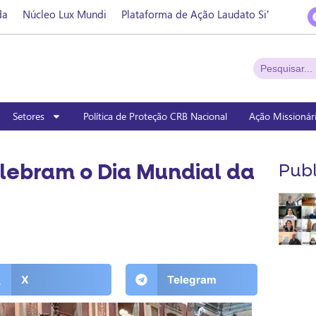
da
Núcleo Lux Mundi
Plataforma de Ação Laudato Si’
Setores
Política de Proteção CRB Nacional
Ação Missionár
lebram o Dia Mundial da
Publ
X
Telegram