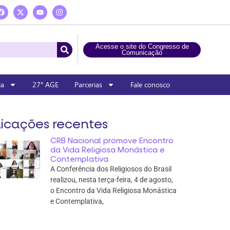
Acesse o site do Congresso de
Comunicação
ia
27° AGE
Parcerias
Fale conosco
icações recentes
CRB Nacional promove Encontro
da Vida Religiosa Monástica e
Contemplativa
A Conferência dos Religiosos do Brasil
realizou, nesta terça-feira, 4 de agosto,
o Encontro da Vida Religiosa Monástica
e Contemplativa,