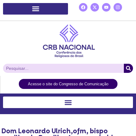
Plataforma de Ação Laudato Si’
Acesse o site do Congresso de Comunicação
Dom Leonardo Ulrich,ofm, bispo