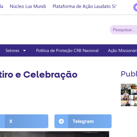
da
Núcleo Lux Mundi
Plataforma de Ação Laudato Si’
Setores
Política de Proteção CRB Nacional
Ação Missionár
tiro e Celebração
Publ
X
Telegram