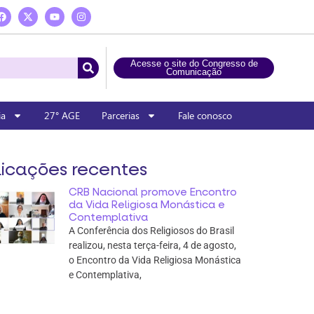
Acesse o site do Congresso de
Comunicação
ia
27° AGE
Parcerias
Fale conosco
icações recentes
CRB Nacional promove Encontro
da Vida Religiosa Monástica e
Contemplativa
A Conferência dos Religiosos do Brasil
realizou, nesta terça-feira, 4 de agosto,
o Encontro da Vida Religiosa Monástica
e Contemplativa,