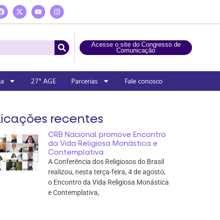
Acesse o site do Congresso de
Comunicação
ia
27° AGE
Parcerias
Fale conosco
icações recentes
CRB Nacional promove Encontro
da Vida Religiosa Monástica e
Contemplativa
A Conferência dos Religiosos do Brasil
realizou, nesta terça-feira, 4 de agosto,
o Encontro da Vida Religiosa Monástica
e Contemplativa,