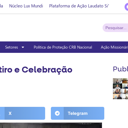
da
Núcleo Lux Mundi
Plataforma de Ação Laudato Si’
Setores
Política de Proteção CRB Nacional
Ação Missionár
tiro e Celebração
Publ
X
Telegram