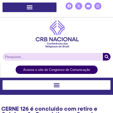
Plataforma de Ação Laudato Si’
Acesse o site do Congresso de Comunicação
CERNE 126 é concluído com retiro e