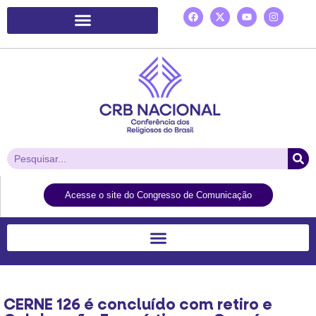
Plataforma de Ação Laudato Si’
Acesse o site do Congresso de Comunicação
CERNE 126 é concluído com retiro e