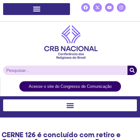
Plataforma de Ação Laudato Si’
Acesse o site do Congresso de Comunicação
CERNE 126 é concluído com retiro e